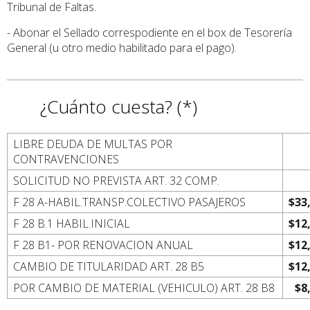
Tribunal de Faltas.
- Abonar el Sellado correspodiente en el box de Tesorería
General (u otro medio habilitado para el pago).
¿Cuánto cuesta? (*)
LIBRE DEUDA DE MULTAS POR
CONTRAVENCIONES
SOLICITUD NO PREVISTA ART. 32 COMP.
F 28 A-HABIL.TRANSP.COLECTIVO PASAJEROS
$33
F 28 B.1 HABIL.INICIAL
$12
F 28 B1- POR RENOVACION ANUAL
$12
CAMBIO DE TITULARIDAD ART. 28 B5
$12
POR CAMBIO DE MATERIAL (VEHICULO) ART. 28 B8
$8