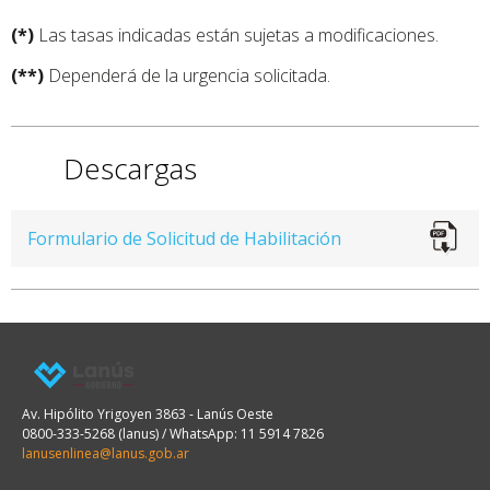
(*)
Las tasas indicadas están sujetas a modificaciones.
(**)
Dependerá de la urgencia solicitada.
Descargas
Formulario de Solicitud de Habilitación
Av. Hipólito Yrigoyen 3863 - Lanús Oeste
0800-333-5268 (lanus) / WhatsApp: 11 5914 7826
lanusenlinea@lanus.gob.ar