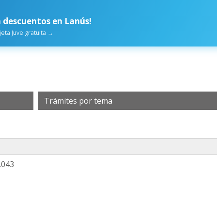
 descuentos en Lanús!
rjeta Juve gratuita →
Trámites por tema
.043