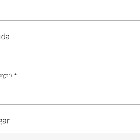
ida
rgar). *
gar