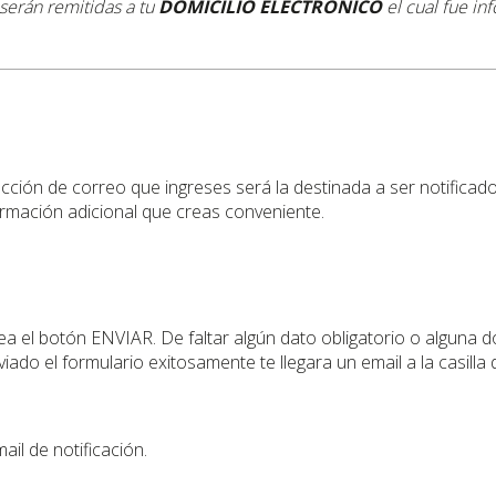
 serán remitidas a tu
DOMICILIO ELECTRÓNICO
el cual fue i
cción de correo que ingreses será la destinada a ser notificado.
rmación adicional que creas conveniente.
ea el botón ENVIAR. De faltar algún dato obligatorio o alguna d
viado el formulario exitosamente te llegara un email a la casill
ail de notificación.