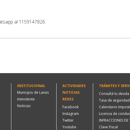
hatsapp al 1159147826.
INSTITUCIONAL
ACTIVIDADES
TRÁMITES Y SERV
Municipio de Lanús
NOTICIAS
Consultá tu deuda
Intendente
REDES
Tasa de seguridad 
Noticias
Facebook
Calendario Imposi
Instagram
Licencia de conduc
Twitter
INFRACCIONES DE
Youtube
Clave Fiscal