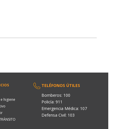
ICIOS
TELÉFONOS ÚTILES
Bomberos: 100
e higiene
Policía: 911
tivo
Emergencia Médica: 107
ir
Defensa Civil: 103
 TRÁNSITO