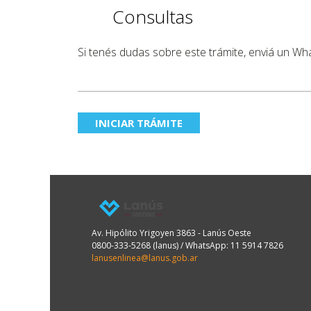
Consultas
Si tenés dudas sobre este trámite, enviá un W
INICIAR TRÁMITE
Av. Hipólito Yrigoyen 3863 - Lanús Oeste
0800-333-5268 (lanus) / WhatsApp: 11 5914 7826
lanusenlinea@lanus.gob.ar