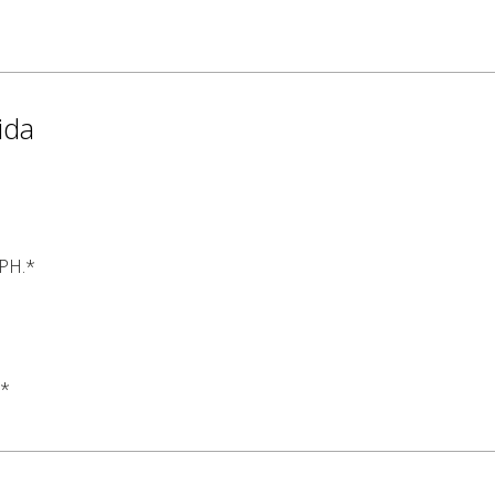
ida
 PH.*
.*