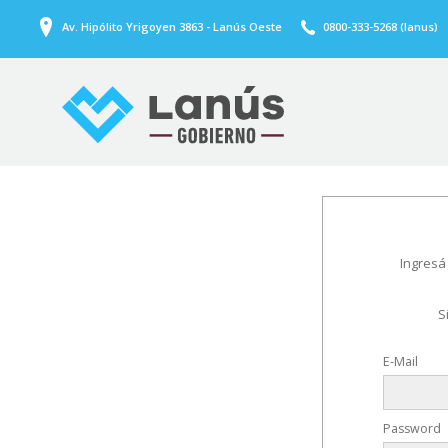
Av. Hipólito Yrigoyen 3863 - Lanús Oeste
0800-333-5268 (lanus)
Ingresá
S
E-Mail
Password