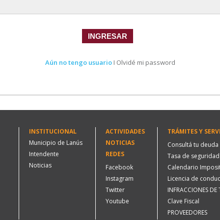
INGRESAR
Aún no tengo usuario
I
Olvidé mi password
INSTITUCIONAL
ACTIVIDADES
TRÁMITES Y SERV
Municipio de Lanús
NOTICIAS
Consultá tu deuda
Intendente
REDES
Tasa de seguridad 
Noticias
Facebook
Calendario Imposi
Instagram
Licencia de conduc
Twitter
INFRACCIONES DE
Youtube
Clave Fiscal
PROVEEDORES