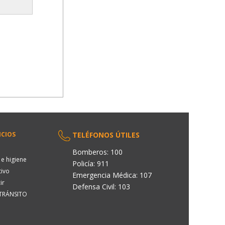
ICIOS
TELÉFONOS ÚTILES
Bomberos: 100
e higiene
Policía: 911
tivo
Emergencia Médica: 107
ir
Defensa Civil: 103
 TRÁNSITO