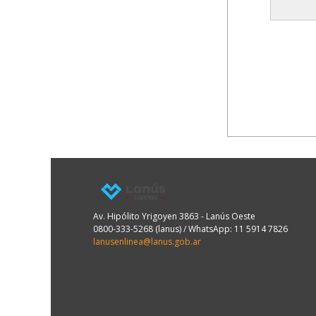
Av. Hipólito Yrigoyen 3863 - Lanús Oeste
0800-333-5268 (lanus) / WhatsApp: 11 5914 7826
lanusenlinea@lanus.gob.ar