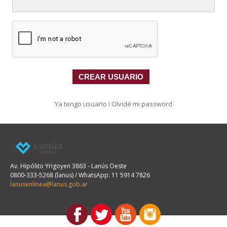
CREAR USUARIO
Ya tengo usuario
I
Olvidé mi password
Av. Hipólito Yrigoyen 3863 - Lanús Oeste
0800-333-5268 (lanus) / WhatsApp: 11 5914 7826
lanusenlinea@lanus.gob.ar